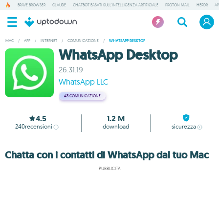
BRAVE BROWSER
CLAUDE
CHATBOT BASATI SULL'INTELLIGENZA ARTIFICIALE
PROTON MAIL
HERDR
AP
MAC
/
APP
/
INTERNET
/
COMUNICAZIONE
/
WHATSAPP DESKTOP
WhatsApp Desktop
26.31.19
WhatsApp LLC
#3
COMUNICAZIONE
4.5
1.2 M
240
recensioni
download
sicurezza
Chatta con i contatti di WhatsApp dal tuo Mac
PUBBLICITÀ