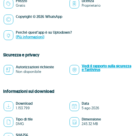
Prezzo
Licenza
Gratis
Proprietario
Copyright © 2026 WhatsApp
Perché quest’app è su Uptodown?
(Più informazioni)
Sicurezza e privacy
Vedi il rapporto sulla sicurezza
Autorizzazioni richieste
e l'antivirus
Non disponibile
Informazioni sul download
Download
Data
1.153.799
5 ago 2026
Tipo di file
Dimensione
DMG
245.32 MB
SHA256