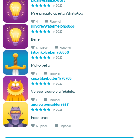
bigsilversnake90583
in 2025
Mi è piaciuto questo WhatsApp.
4
Rispondi
sillygreywatermelon50536
in 2025
Bene
Mi piace
Rispondi
fatpinkblueberry35800
in 2025
Molto bello
1
Rispondi
crazybluebutterfly78708
in 2025
Veloce, sicuro e affidabile.
1
Rispondi
angrygreenspider95331
in 2025
Eccellente
Mi piace
Rispondi