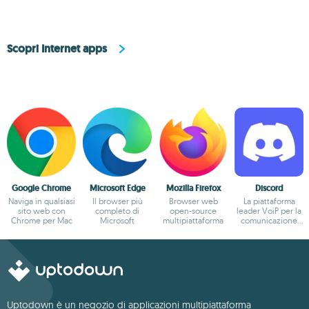
Scopri Internet apps
Google Chrome
Microsoft Edge
Mozilla Firefox
Discord
Naviga in qualsiasi
Il browser più
Browser web
La piattaforma
sito web con
completo di
open-source
leader VoiP per la
Chrome per Mac
Microsoft
multipiattaforma
comunicazione
online
Uptodown è un negozio di applicazioni multipiattaforma