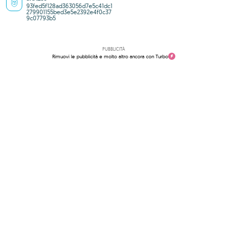
93fed5f128ad363056d7e5c41dc1
279901155bed3e5e2392e4f0c37
9c07793b5
PUBBLICITÀ
Rimuovi le pubblicità e molto altro ancora con Turbo