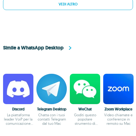
VEDI ALTRO
Simile a WhatsApp Desktop
Discord
Telegram Desktop
WeChat
Zoom Workplace
La piattaforma
Chatta con i tuoi
Goditi questo
Video chiamate e
leader VoiP per la
contatti Telegram
popolare
conferenze in
comunicazione
dal tuo Mac
strumento di
remoto su Mac
online
messaggistica sul
tuo Mac