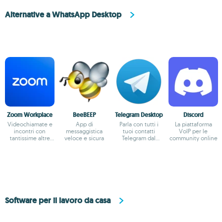
Alternative a WhatsApp Desktop
Zoom Workplace
BeeBEEP
Telegram Desktop
Discord
Videochiamate e
App di
Parla con tutti i
La piattaforma
incontri con
messaggistica
tuoi contatti
VoIP per le
tantissime altre
veloce e sicura
Telegram dal
community online
possibilità
desktop
Software per il lavoro da casa