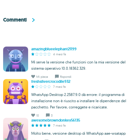
Commenti
amazingblueelephant21199
4 mesi fa
Mi serve la versione che funzioni con la mia versione del
sistema operativo 10.0.18362.329.
Mi piace
Rispondi
freshsilvercrocodile932
7 mesi fa
WhatsApp Desktop 2.2587.9.0 dà errore: il programma di
installazione non è riuscito a installare le dipendenze del
pacchetto. Per favore, correggete e ricaricate.
10
3
awesomebrowndonkey56135
7 mesi fa
Molto bene, versione desktop di WhatsApp aae-wsatapp