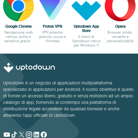
Google Chrome
Proton VPN
Uptodown App
Opera
Store
Navigazione web
VPN potente,
Browser solido,
veloce, pulita e
gratuita, sicura e
Il client di
versatile e
semplice grazie a
illimitata
Uptodown nativo
personalizzabile
Google
per Windows 11
Uptodown è un negozio di applicazioni multipiattaforma
specializzato in applicazioni per Android. Il nostro obiettivo è quello
di fornire un accesso libero, gratuito e senza restrizioni ad un ampio
catalogo di app, fornendo al contempo una piattaforma di
distribuzione legale accessibile da qualsiasi browser e anche
attraverso l'app ufficiale di Uptodown.