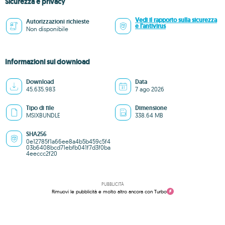
Sicurezza e privacy
Vedi il rapporto sulla sicurezza
Autorizzazioni richieste
e l'antivirus
Non disponibile
Informazioni sul download
Download
Data
45.635.983
7 ago 2026
Tipo di file
Dimensione
MSIXBUNDLE
338.64 MB
SHA256
0e12785f1a66ee8a4b5b459c5f4
03b6408bcd71ebfb041f7d3f0ba
4eeccc2f20
PUBBLICITÀ
Rimuovi le pubblicità e molto altro ancora con Turbo