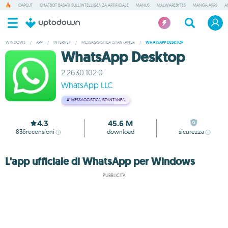
CAPCUT
CHATBOT BASATI SULL'INTELLIGENZA ARTIFICIALE
MANUS
MALWAREBYTES
MANGA APPS
A
WINDOWS
/
APP
/
INTERNET
/
MESSAGGISTICA ISTANTANEA
/
WHATSAPP DESKTOP
WhatsApp Desktop
2.2630.102.0
WhatsApp LLC
#1
MESSAGGISTICA ISTANTANEA
4.3
45.6 M
836
recensioni
download
sicurezza
L'app ufficiale di WhatsApp per Windows
PUBBLICITÀ