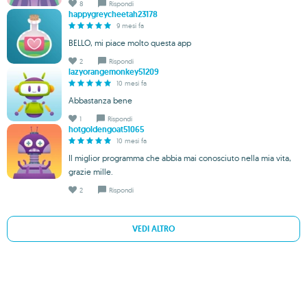
8
Rispondi
happygreycheetah23178
9 mesi fa
BELLO, mi piace molto questa app
2
Rispondi
lazyorangemonkey51209
10 mesi fa
Abbastanza bene
1
Rispondi
hotgoldengoat51065
10 mesi fa
Il miglior programma che abbia mai conosciuto nella mia vita,
grazie mille.
2
Rispondi
VEDI ALTRO