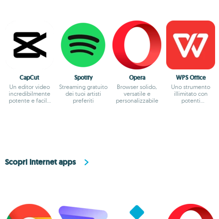
CapCut
Spotify
Opera
WPS Office
Un editor video
Streaming gratuito
Browser solido,
Uno strumento
incredibilmente
dei tuoi artisti
versatile e
illimitato con
potente e facile
preferiti
personalizzabile
potenti
da usare
funzionalità
Scopri Internet apps